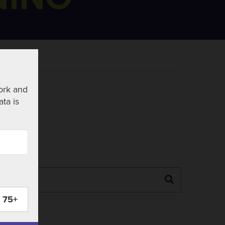
ork and
ata is
Search
75+