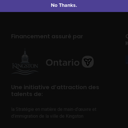
No Thanks.
Financement assuré par
Une initiative d’attraction des
talents de:
la Stratégie en matière de main-d’œuvre et
d’immigration de la ville de Kingston