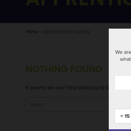
Home
»
apprenticeship-training
We are
what 
NOTHING FOUND
It seems we can't find what you're looking fo
Search
for:
< 15