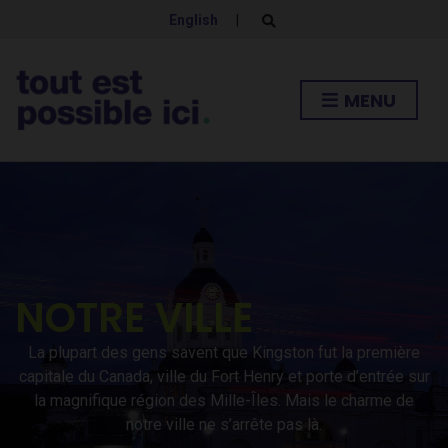
English
|
E
x
p
a
n
MENU
d
s
e
a
r
c
h
f
o
r
m
NOTRE VILLE
La plupart des gens savent que Kingston fut la première
capitale du Canada, ville du Fort Henry et porte d’entrée sur
la magnifique région des Mille-Îles. Mais le charme de
notre ville ne s’arrête pas là.