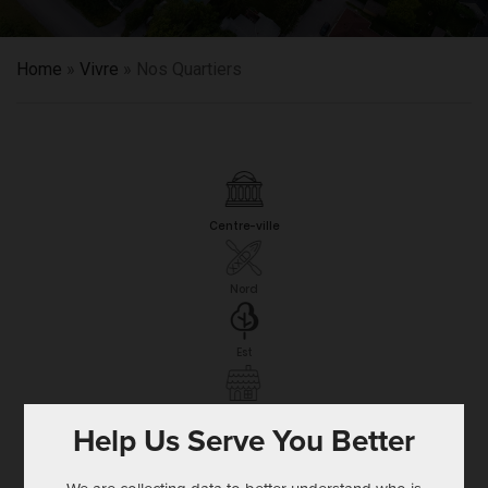
Home
»
Vivre
»
Nos Quartiers
Help Us Serve You Better