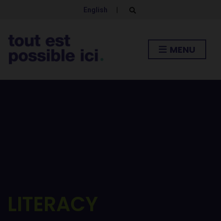
English
|
E
x
p
a
n
MENU
d
s
e
a
r
c
h
f
o
r
m
LITERACY