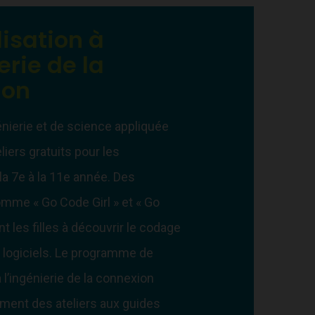
lisation à
erie de la
ion
énierie et de science appliquée
iers gratuits pour les
la 7e à la 11e année. Des
me « Go Code Girl » et « Go
nt les filles à découvrir le codage
e logiciels. Le programme de
à l’ingénierie de la connexion
ent des ateliers aux guides