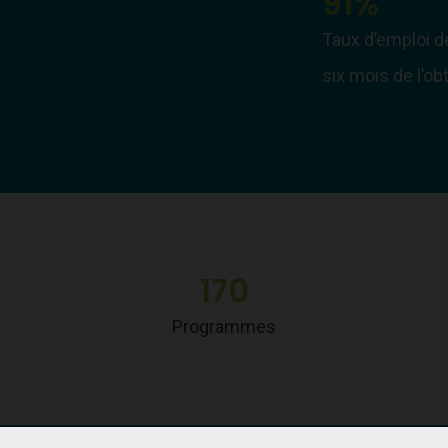
91%
Taux d’emploi d
six mois de l’ob
170
Programmes