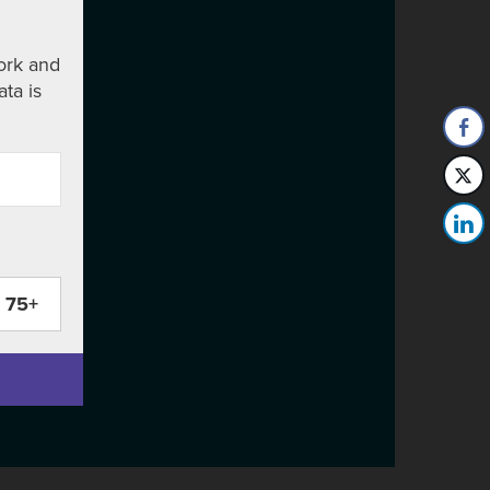
ork and
ata is
75+