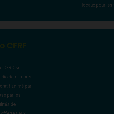
locaux pour les f
io CFRF
io CFRC sur
 radio de campus
cratif animé par
ssé par les
lités de
t offertes aux