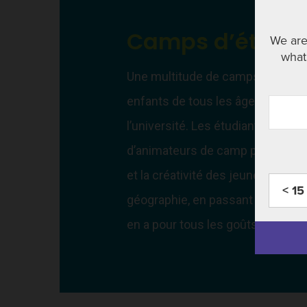
Camps d’été
We are
what 
Une multitude de camps sont pr
enfants de tous les âges le printe
l’université. Les étudiants tiennen
d’animateurs de camp pour stimul
et la créativité des jeunes. Des sp
< 15
géographie, en passant par l’art et 
en a pour tous les goûts.