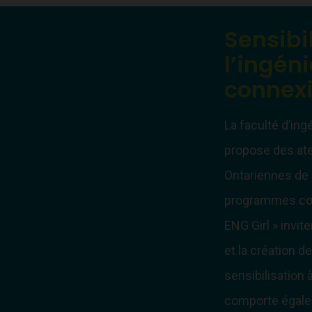
Sensibi
l’ingéni
connex
La faculté d’ing
propose des atel
Ontariennes de 
programmes com
ENG Girl » invite
et la création d
sensibilisation 
comporte égalem