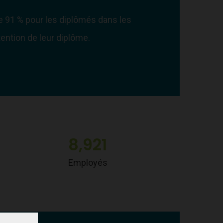
e 91 % pour les diplômés dans les
tention de leur diplôme.
8,921
Employés