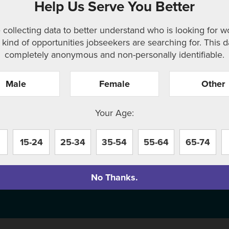
Help Us Serve You Better
 collecting data to better understand who is looking for w
kind of opportunities jobseekers are searching for. This d
completely anonymous and non-personally identifiable.
oposés aux
mps et l’été à
Male
Female
Other
t le rôle
Your Age:
er l’imagination
orts à la
15-24
25-34
35-54
55-64
65-74
l’écologie, il y
No Thanks.